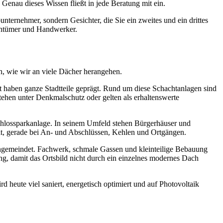
enau dieses Wissen fließt in jede Beratung mit ein.
ternehmer, sondern Gesichter, die Sie ein zweites und ein drittes
gentümer und Handwerker.
h, wie wir an viele Dächer herangehen.
 haben ganze Stadtteile geprägt. Rund um diese Schachtanlagen sind
tehen unter Denkmalschutz oder gelten als erhaltenswerte
Schlossparkanlage. In seinem Umfeld stehen Bürgerhäuser und
it, gerade bei An- und Abschlüssen, Kehlen und Ortgängen.
 eingemeindet. Fachwerk, schmale Gassen und kleinteilige Bebauung
ng, damit das Ortsbild nicht durch ein einzelnes modernes Dach
 heute viel saniert, energetisch optimiert und auf Photovoltaik