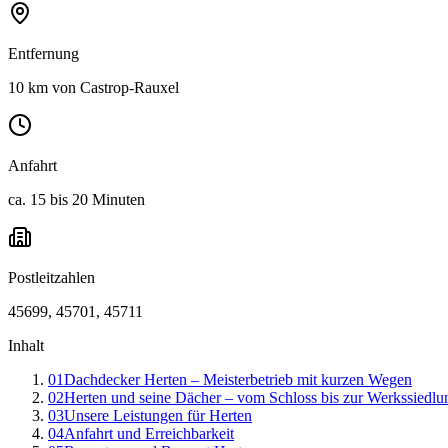
Entfernung
10 km von Castrop-Rauxel
Anfahrt
ca. 15 bis 20 Minuten
Postleitzahlen
45699, 45701, 45711
Inhalt
01
Dachdecker Herten – Meisterbetrieb mit kurzen Wegen
02
Herten und seine Dächer – vom Schloss bis zur Werkssiedlu
03
Unsere Leistungen für Herten
04
Anfahrt und Erreichbarkeit