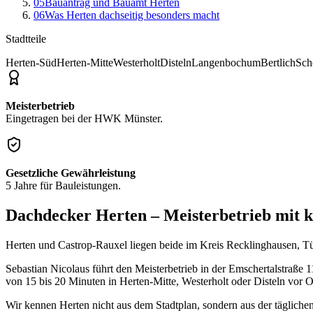
05
Bauantrag und Bauamt Herten
06
Was Herten dachseitig besonders macht
Stadtteile
Herten-Süd
Herten-Mitte
Westerholt
Disteln
Langenbochum
Bertlich
Sch
Meisterbetrieb
Eingetragen bei der HWK Münster.
Gesetzliche Gewährleistung
5 Jahre für Bauleistungen.
Dachdecker Herten – Meisterbetrieb mit 
Herten und Castrop-Rauxel liegen beide im Kreis Recklinghausen, Tür a
Sebastian Nicolaus führt den Meisterbetrieb in der Emschertalstraße
von 15 bis 20 Minuten in Herten-Mitte, Westerholt oder Disteln vor
Wir kennen Herten nicht aus dem Stadtplan, sondern aus der tägliche