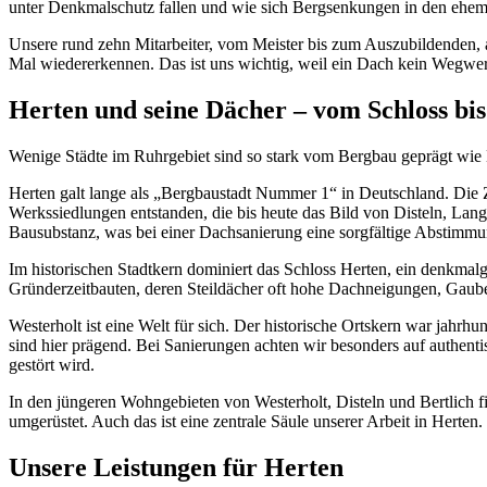
unter Denkmalschutz fallen und wie sich Bergsenkungen in den ehemal
Unsere rund zehn Mitarbeiter, vom Meister bis zum Auszubildenden, ar
Mal wiedererkennen. Das ist uns wichtig, weil ein Dach kein Wegwer
Herten und seine Dächer – vom Schloss bi
Wenige Städte im Ruhrgebiet sind so stark vom Bergbau geprägt wie H
Herten galt lange als „Bergbaustadt Nummer 1“ in Deutschland. Die 
Werkssiedlungen entstanden, die bis heute das Bild von Disteln, Lan
Bausubstanz, was bei einer Dachsanierung eine sorgfältige Abstimmun
Im historischen Stadtkern dominiert das Schloss Herten, ein denkma
Gründerzeitbauten, deren Steildächer oft hohe Dachneigungen, Gaub
Westerholt ist eine Welt für sich. Der historische Ortskern war jah
sind hier prägend. Bei Sanierungen achten wir besonders auf authent
gestört wird.
In den jüngeren Wohngebieten von Westerholt, Disteln und Bertlich fin
umgerüstet. Auch das ist eine zentrale Säule unserer Arbeit in Herten.
Unsere Leistungen für Herten