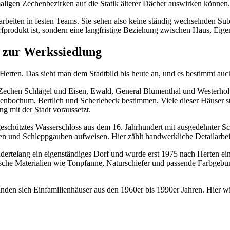
igen Zechenbezirken auf die Statik älterer Dächer auswirken können. G
beiten in festen Teams. Sie sehen also keine ständig wechselnden Subun
fprodukt ist, sondern eine langfristige Beziehung zwischen Haus, Ei
s zur Werkssiedlung
erten. Das sieht man dem Stadtbild bis heute an, und es bestimmt auc
Zechen Schlägel und Eisen, Ewald, General Blumenthal und Westerholt
genbochum, Bertlich und Scherlebeck bestimmen. Viele dieser Häuser s
g mit der Stadt voraussetzt.
lgeschütztes Wasserschloss aus dem 16. Jahrhundert mit ausgedehnter 
en und Schleppgauben aufweisen. Hier zählt handwerkliche Detailarbe
rhundertelang ein eigenständiges Dorf und wurde erst 1975 nach Herten
ische Materialien wie Tonpfanne, Naturschiefer und passende Farbgebu
den sich Einfamilienhäuser aus den 1960er bis 1990er Jahren. Hier wird