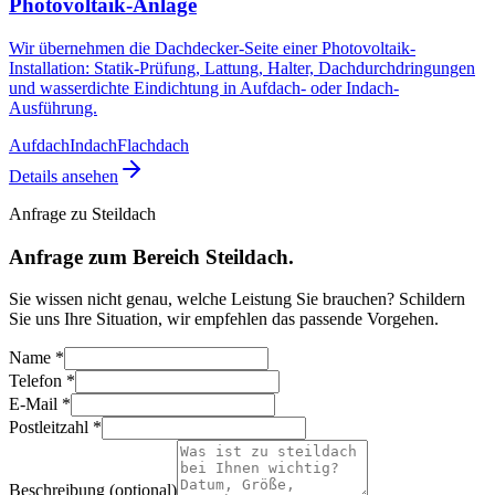
Photovoltaik-Anlage
Wir übernehmen die Dachdecker-Seite einer Photovoltaik-
Installation: Statik-Prüfung, Lattung, Halter, Dachdurchdringungen
und wasserdichte Eindichtung in Aufdach- oder Indach-
Ausführung.
Aufdach
Indach
Flachdach
Details ansehen
Anfrage zu
Steildach
Anfrage zum Bereich Steildach.
Sie wissen nicht genau, welche Leistung Sie brauchen? Schildern
Sie uns Ihre Situation, wir empfehlen das passende Vorgehen.
Name
*
Telefon
*
E-Mail
*
Postleitzahl
*
Beschreibung (optional)