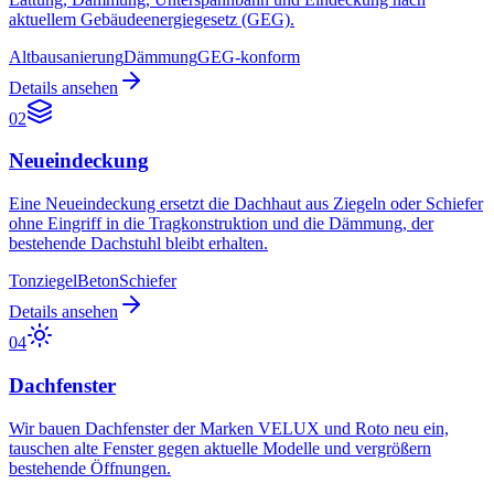
aktuellem Gebäudeenergiegesetz (GEG).
Altbausanierung
Dämmung
GEG-konform
Details ansehen
02
Neueindeckung
Eine Neueindeckung ersetzt die Dachhaut aus Ziegeln oder Schiefer
ohne Eingriff in die Tragkonstruktion und die Dämmung, der
bestehende Dachstuhl bleibt erhalten.
Tonziegel
Beton
Schiefer
Details ansehen
04
Dachfenster
Wir bauen Dachfenster der Marken VELUX und Roto neu ein,
tauschen alte Fenster gegen aktuelle Modelle und vergrößern
bestehende Öffnungen.