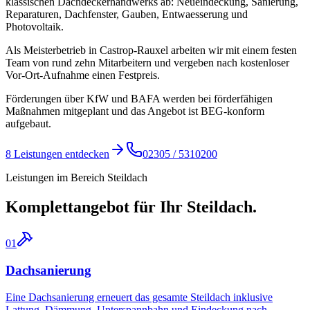
klassischen Dachdeckerhandwerks ab: Neueindeckung, Sanierung,
Reparaturen, Dachfenster, Gauben, Entwaesserung und
Photovoltaik.
Als Meisterbetrieb in Castrop-Rauxel arbeiten wir mit einem festen
Team von rund zehn Mitarbeitern und vergeben nach kostenloser
Vor-Ort-Aufnahme einen Festpreis.
Förderungen über KfW und BAFA werden bei förderfähigen
Maßnahmen mitgeplant und das Angebot ist BEG-konform
aufgebaut.
8
Leistungen entdecken
02305 / 5310200
Leistungen im Bereich
Steildach
Komplettangebot für Ihr
Steildach
.
01
Dachsanierung
Eine Dachsanierung erneuert das gesamte Steildach inklusive
Lattung, Dämmung, Unterspannbahn und Eindeckung nach