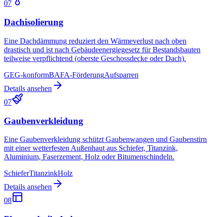
07
Dachisolierung
Eine Dachdämmung reduziert den Wärmeverlust nach oben
drastisch und ist nach Gebäudeenergiegesetz für Bestandsbauten
teilweise verpflichtend (oberste Geschossdecke oder Dach).
GEG-konform
BAFA-Förderung
Aufsparren
Details ansehen
07
Gaubenverkleidung
Eine Gaubenverkleidung schützt Gaubenwangen und Gaubenstirn
mit einer wetterfesten Außenhaut aus Schiefer, Titanzink,
Aluminium, Faserzement, Holz oder Bitumenschindeln.
Schiefer
Titanzink
Holz
Details ansehen
08