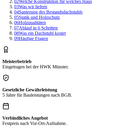
02
Welche Konstruktion für welches Haus
03
Was wir liefern
04
Sanierung des Bestandsdachstuhls
05
Statik und Holzschutz
06
Holzqualitäten
07
Ablauf in 6 Schritten
08
Was ein Dachstuhl kostet
09
Häufige Fragen
Meisterbetrieb
Eingetragen bei der HWK Münster.
Gesetzliche Gewährleistung
5 Jahre für Bauleistungen nach BGB.
Verbindliches Angebot
Festpreis nach Vor-Ort-Aufnahme.