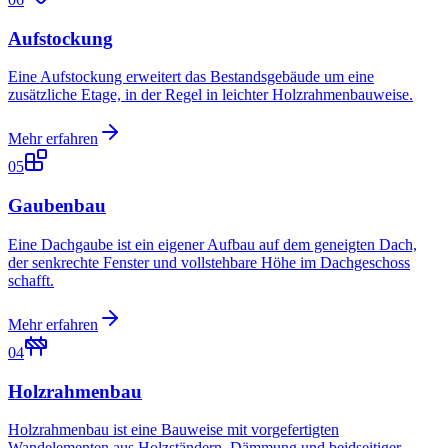
Aufstockung
Eine Aufstockung erweitert das Bestandsgebäude um eine
zusätzliche Etage, in der Regel in leichter Holzrahmenbauweise.
Mehr erfahren
05
Gaubenbau
Eine Dachgaube ist ein eigener Aufbau auf dem geneigten Dach,
der senkrechte Fenster und vollstehbare Höhe im Dachgeschoss
schafft.
Mehr erfahren
04
Holzrahmenbau
Holzrahmenbau ist eine Bauweise mit vorgefertigten
Wandelementen aus Holzständern, Dämmung und beidseitiger